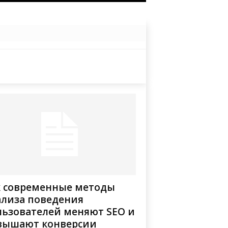
к современные методы
ализа поведения
льзователей меняют SEO и
вышают конверсии