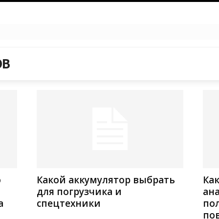
ОВ
ю
Какой аккумулятор выбрать
Ка
для погрузчика и
ан
а
спецтехники
по
по