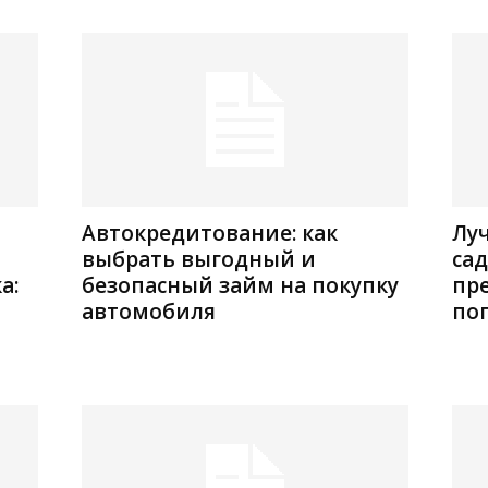
Автокредитование: как
Лу
выбрать выгодный и
са
а:
безопасный займ на покупку
пр
автомобиля
по