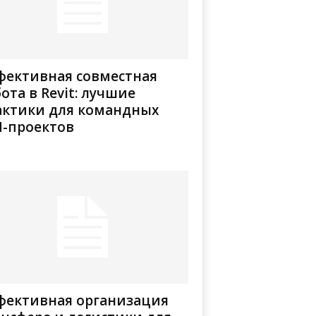
фективная совместная
ота в Revit: лучшие
актики для командных
M-проектов
фективная организация