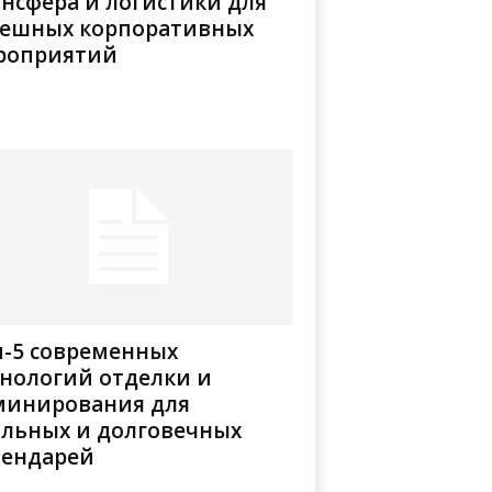
нсфера и логистики для
пешных корпоративных
роприятий
п-5 современных
хнологий отделки и
минирования для
ильных и долговечных
лендарей